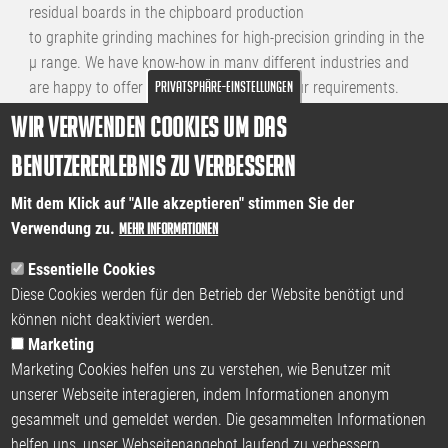
residual boards in the chipboard production
to graphite grinding machines for high-precision grinding in the
µ range. We have know-how in many different industries and
Privatsphäre-Einstellungen
are happy to offer specific solutions for your requirements.
Wir verwenden Cookies um das
Examples:
Benutzererlebnis zu verbessern
Special wood saws
Machine for the automatic production of squared timber
Mit dem Klick auf "Alle akzeptieren" stimmen Sie der
from residual boards
Verwendung zu.
Mehr Informationen
Grinding machines for the graphite industry
Rotary transfer machines with different processing stations
Essentielle Cookies
Laminate cutting machines with automatic cutting head
Diese Cookies werden für den Betrieb der Website benötigt und
adjustment
können nicht deaktiviert werden.
Fully automatic tube cutting
Marketing
and much more
Marketing Cookies helfen uns zu verstehen, wie Benutzer mit
unserer Webseite interagieren, indem Informationen anonym
gesammelt und gemeldet werden. Die gesammelten Informationen
helfen uns, unser Webseitenangebot laufend zu verbessern.